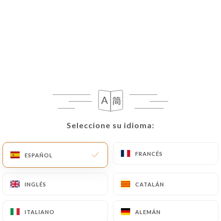
Seleccione su idioma:
Seleccione su idioma:
FRANCÉS
FRANCÉS
ESPAÑOL
ESPAÑOL
INGLÉS
INGLÉS
CATALÁN
CATALÁN
ITALIANO
ITALIANO
ALEMÁN
ALEMÁN