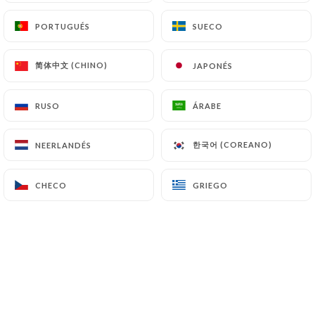
PORTUGUÉS
PORTUGUÉS
SUECO
SUECO
简体中文 (CHINO)
简体中文 (CHINO)
JAPONÉS
JAPONÉS
RUSO
RUSO
ÁRABE
ÁRABE
한국어 (COREANO)
한국어 (COREANO)
NEERLANDÉS
NEERLANDÉS
CHECO
CHECO
GRIEGO
GRIEGO