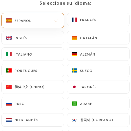
Seleccione su idioma:
Seleccione su idioma:
ES
MENÚ
FRANCÉS
FRANCÉS
ESPAÑOL
ESPAÑOL
INGLÉS
INGLÉS
CATALÁN
CATALÁN
/
INICIO
CONTACTO
ITALIANO
ITALIANO
ALEMÁN
ALEMÁN
Contacto
PORTUGUÉS
PORTUGUÉS
SUECO
SUECO
简体中文 (CHINO)
简体中文 (CHINO)
JAPONÉS
JAPONÉS
RUSO
RUSO
ÁRABE
ÁRABE
THE PLACE TO BEERS
한국어 (COREANO)
한국어 (COREANO)
NEERLANDÉS
NEERLANDÉS