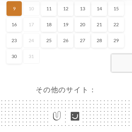
ーム
約
ラリー
ュー
ュー
MENTS
NVIER
絡先
その他のサイト：