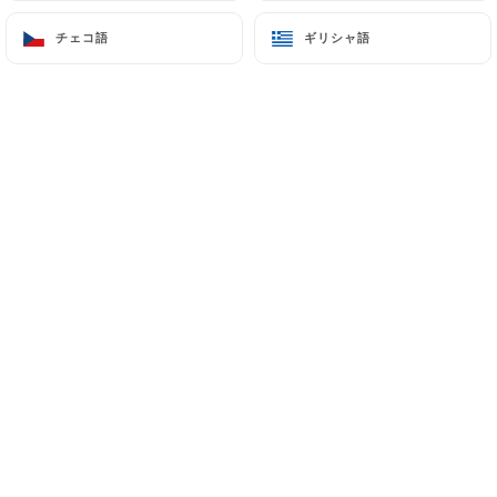
チェコ語
チェコ語
ギリシャ語
ギリシャ語
メニュー
JA
/
ホーム
予約
予約