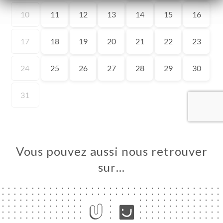
UEIL
RVER
ERIE
IS
RTE
MENTS
NVIER
Vous pouvez aussi nous retrouver
TACT
sur…