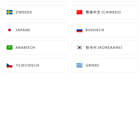
简体中文 (CHINEES)
简体中文 (CHINEES)
ZWEEDS
ZWEEDS
Magali B. beoordeelde
M
JAPANS
JAPANS
RUSSISCH
RUSSISCH
3/5
Pas assez de bons plats à se partager :
한국어 (KOREAANS)
한국어 (KOREAANS)
ARABISCH
ARABISCH
beignets de courgettes fades mais moins
que les croustillants à la mozzarella .
TSJECHISCH
TSJECHISCH
GRIEKS
GRIEKS
Manquent des planches
charcuterie/fromage . Personnel au niveau
et lieu agréable . Un conseil : réserver car
une file d’attente importante au bar
16/06/2026
•
06:16
Audrey M. beoordeelde
A
5/5
Accueil sympa supers burgers bonne bière