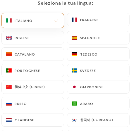
Seleziona la tua lingua:
Seleziona la tua lingua:
IT
MENU
FRANCESE
FRANCESE
ITALIANO
ITALIANO
INGLESE
INGLESE
SPAGNOLO
SPAGNOLO
/
PAGINA INIZIALE
CONTATTO
CATALANO
CATALANO
TEDESCO
TEDESCO
Contatto
PORTOGHESE
PORTOGHESE
SVEDESE
SVEDESE
简体中文 (CINESE)
简体中文 (CINESE)
GIAPPONESE
GIAPPONESE
RUSSO
RUSSO
ARABO
ARABO
THE PLACE TO BEERS
한국어 (COREANO)
한국어 (COREANO)
OLANDESE
OLANDESE