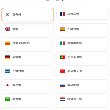
메뉴
KO
프랑스어
프랑스어
한국어
한국어
영어
영어
스페인어
스페인어
카탈로니아어
카탈로니아어
이탈리아어
이탈리아어
/
홈
연락처
연락처
독일어
독일어
포르투갈어
포르투갈어
스웨덴어
스웨덴어
중국어 간체
중국어 간체
일본어
일본어
러시아어
러시아어
아랍어
아랍어
네덜란드어
네덜란드어
THE PLACE TO BEERS