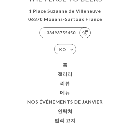
1 Place Suzanne de Villeneuve
06370 Mouans-Sartoux France
+33493755450
KO
홈
갤러리
리뷰
메뉴
NOS ÉVÉNEMENTS DE JANVIER
연락처
법적 고지