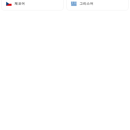
체코어
체코어
그리스어
그리스어
1 Place Suzanne de Villeneuve
06370 Mouans-Sartoux France
+33493755450
이름
이메일
전화번호