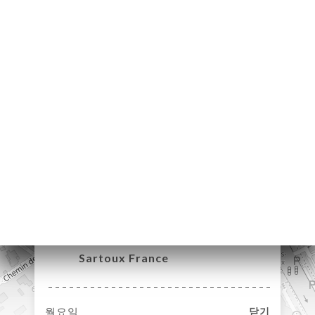
하기
러리
뷰
뉴
MENTS
NVIER
락처
1 Place Suzanne de
Villeneuve
06370 Mouans-
Sartoux France
월요일
닫기